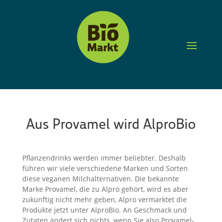
Aus Provamel wird AlproBio
Pflan­zen­drinks werden immer belieb­ter. Deshalb
führen wir viele verschie­dene Marken und Sorten
diese veganen Milch­al­ter­na­ti­ven. Die bekannte
Marke Prova­mel, die zu Alpro gehört, wird es aber
zukünf­tig nicht mehr geben, Alpro vermark­tet die
Produkte jetzt unter Alpro­Bio. An Geschmack und
Zutaten ändert sich nichts, wenn Sie also Prova­mel-