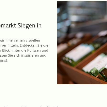
omarkt Siegen in
wir Ihnen einen visuel­len
n
vermit­teln. Entde­cken Sie die
n Blick hinter die Kulis­sen und
sen Sie sich inspi­rie­ren und
 uns!