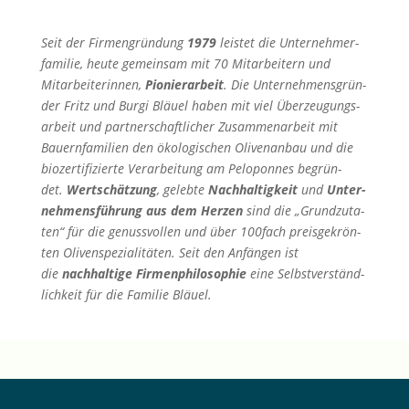
Seit der Firmen­grün­dung
1979
leistet die Unter­neh­mer­
fa­mi­lie, heute gemein­sam mit 70 Mitar­bei­tern und
Mitar­bei­te­rin­nen,
Pionier­ar­beit
. Die Unter­neh­mens­grün­
der Fritz und Burgi Bläuel haben mit viel Überzeu­gungs­
ar­beit und partner­schaft­li­cher Zusam­men­ar­beit mit
Bauern­fa­mi­lien den ökolo­gi­schen Oliven­an­bau und die
biozer­ti­fi­zierte Verar­bei­tung am Pelopon­nes begrün­
det.
Wertschät­zung
, gelebte
Nachhal­tig­keit
und
Unter­
neh­mens­füh­rung aus dem Herzen
sind die „Grund­zu­ta­
ten“ für die genuss­vol­len und über 100fach preis­ge­krön­
ten Oliven­spe­zia­li­tä­ten. Seit den Anfän­gen ist
die
nachhal­tige Firmen­phi­lo­so­phie
eine Selbst­ver­ständ­
lich­keit für die Familie Bläuel.