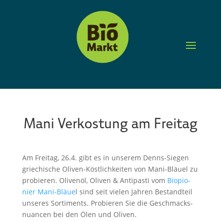
Mani Verkostung am Freitag
Am Freitag, 26.4. gibt es in unserem Denns-Siegen
griechi­sche Oliven-Köstlich­kei­ten von Mani-Bläuel zu
probie­ren. Olivenöl, Oliven & Antipasti vom
Biopio­
nier Mani-Bläue
l sind seit vielen Jahren Bestand­teil
unseres Sorti­ments. Probie­ren Sie die Geschmacks­
nu­an­cen bei den Ölen und Oliven.