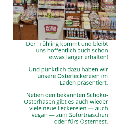
Der Frühling kommt und bleibt
uns hoffent­lich auch schon
etwas länger erhal­ten!
Und pünkt­lich dazu haben wir
unsere Oster­le­cke­reien im
Laden präsen­tiert.
Neben den bekann­ten Schoko-
Oster­ha­sen gibt es auch wieder
viele neue Lecke­reien — auch
vegan — zum Sofort­na­schen
oder fürs Oster­nest.