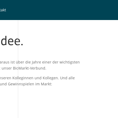
takt
Idee.
raus ist über die Jahre einer der wichtigs­ten
ln: unser BioMarkt-Verbund.
seren Kolle­gin­nen und Kolle­gen. Und alle
n und Gewinn­spie­len im Markt: