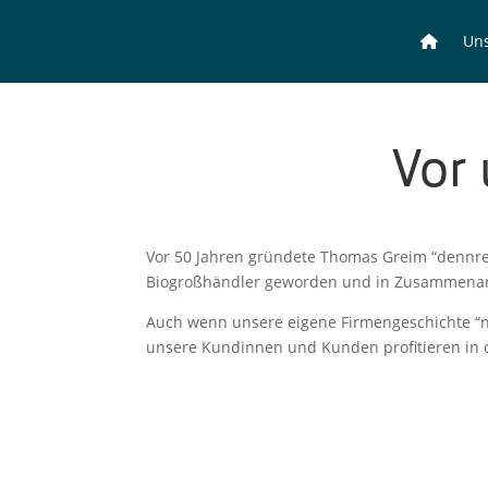
Uns
Vor 
Vor 50 Jahren gründete Thomas Greim “dennree” 
Biogroß­händ­ler gewor­den und in Zusam­men­ar
Auch wenn unsere eigene Firmen­ge­schichte “nur
unsere Kundin­nen und Kunden profi­tie­ren in d