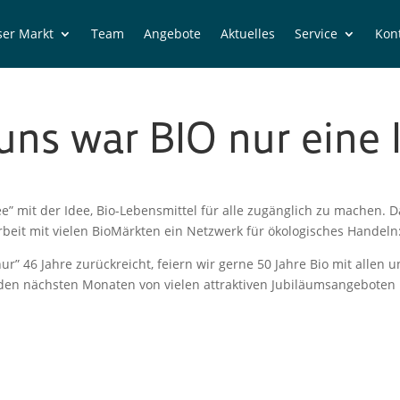
er Markt
Team
Angebote
Aktuelles
Service
Kon
uns war BIO nur eine 
mit der Idee, Bio-Lebens­mit­tel für alle zugäng­lich zu machen. Da
­beit mit vielen BioMärk­ten ein Netzwerk für ökolo­gi­sches Hande
” 46 Jahre zurück­reicht, feiern wir gerne 50 Jahre Bio mit allen un
en nächs­ten Monaten von vielen attrak­ti­ven Jubilä­ums­an­ge­bo­te