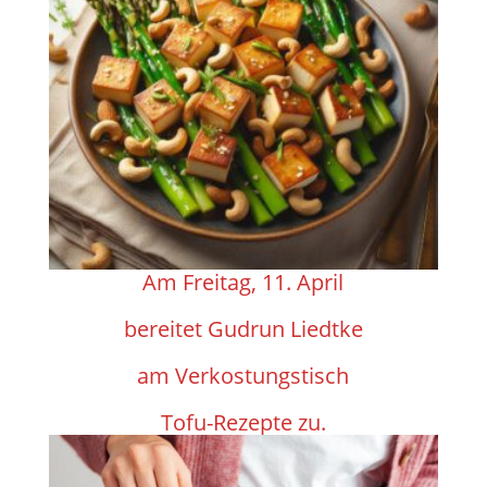
Am Freitag, 11. April
berei­tet Gudrun Liedtke
am Verkos­tungs­tisch
Tofu-Rezepte zu.