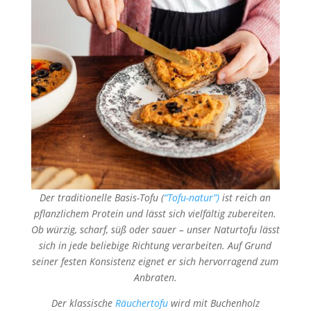
Der tradi­tio­nelle Basis-Tofu (
“Tofu-natur”)
ist reich an
pflanz­li­chem Protein und lässt sich vielfäl­tig zuberei­ten.
Ob würzig, scharf, süß oder sauer – unser Natur­tofu lässt
sich in jede belie­bige Richtung verar­bei­ten. Auf Grund
seiner festen Konsis­tenz eignet er sich hervor­ra­gend zum
Anbra­ten.
Der klassi­sche
Räucher­tofu
wird mit Buchen­holz